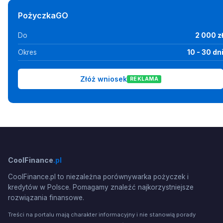
PożyczkaGO
Do
2 000 z
Okres
10 - 30 dn
Złóż wniosek
REKLAMA
CoolFinance
.pl
CoolFinance.pl to niezależna porównywarka pożyczek i
kredytów w Polsce. Pomagamy znaleźć najkorzystniejsze
rozwiązania finansowe.
Treści na portalu mają charakter informacyjny i nie stanowią porady