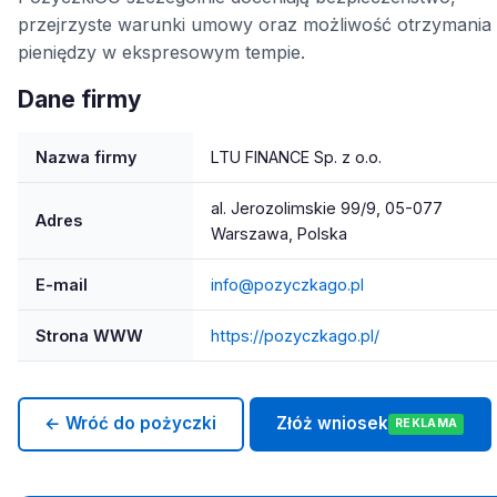
przejrzyste warunki umowy oraz możliwość otrzymania
pieniędzy w ekspresowym tempie.
Dane firmy
Nazwa firmy
LTU FINANCE Sp. z o.o.
al. Jerozolimskie 99/9, 05-077
Adres
Warszawa, Polska
E-mail
info@pozyczkago.pl
Strona WWW
https://pozyczkago.pl/
← Wróć do pożyczki
Złóż wniosek
REKLAMA