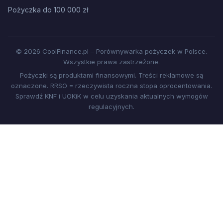
Pożyczka do 100 000 zł
© 2026 CoolFinance.pl – Porównywarka pożyczek w Polsce.
Wszystkie prawa zastrzeżone.
Pożyczki są produktami finansowymi. Treści reklamowe są
oznaczone. RRSO = rzeczywista roczna stopa oprocentowania.
Sprawdź KNF i UOKiK w celu uzyskania aktualnych wymogów
regulacyjnych.