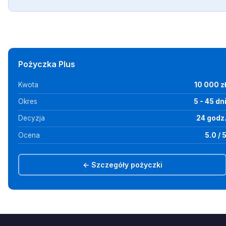
Pożyczka Plus
Kwota
10 000 z
Okres
5 - 45 dn
Decyzja
24 godz
Ocena
5.0 / 
← Szczegóły pożyczki