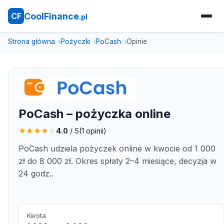
CoolFinance
CF
.pl
Strona główna
Pożyczki
PoCash
Opinie
PoCash – pożyczka online
★
★
★
★
☆
4.0
/ 5
(
1
opinii)
PoCash udziela pożyczek online w kwocie od 1 000
zł do 8 000 zł. Okres spłaty 2–4 miesiące, decyzja w
24 godz..
Kwota