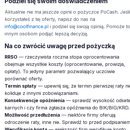
Podziel się swoim doświadczeniem
Aktualnie nie ma jeszcze opinii o pożyczce PoCash. Jeśli
korzystałeś z tej oferty, napisz do nas na
info@coolfinance.pl
i podziel się swoją opinią. Pomoże t
innym osobom podjąć lepszą decyzję.
Na co zwrócić uwagę przed pożyczką
RRSO
— rzeczywista roczna stopa oprocentowania
obejmuje wszystkie koszty (oprocentowanie, prowizja,
opłaty). To jedyny parametr pozwalający uczciwie
porównać oferty.
Termin spłaty
— upewnij się, że termin pierwszej raty ni
koliduje z innymi zobowiązaniami.
Konsekwencje opóźnienia
— sprawdź wysokość odset
karnych i czy firma zgłasza opóźnienia do BIK/BIG/KRD.
Możliwość przedłużenia
— niektóre firmy oferują
odroczenie raty, inne nie. Sprawdź to przed podpisaniem
Weryfikacja konta
— większość firm weryfikuje konto