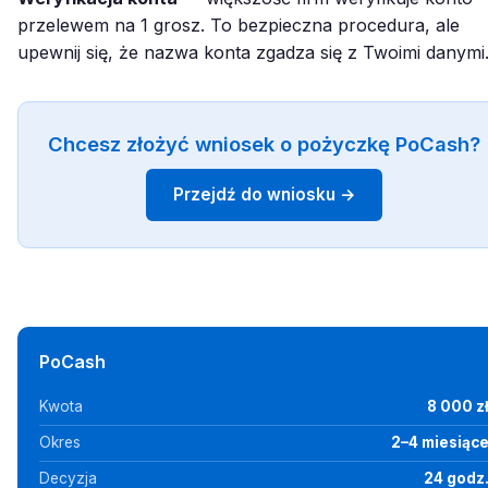
przelewem na 1 grosz. To bezpieczna procedura, ale
upewnij się, że nazwa konta zgadza się z Twoimi danymi
Chcesz złożyć wniosek o pożyczkę PoCash?
Przejdź do wniosku →
PoCash
Kwota
8 000 z
Okres
2–4 miesiąc
Decyzja
24 godz