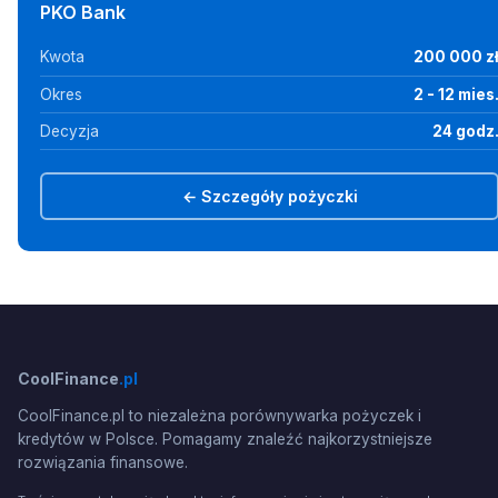
PKO Bank
Kwota
200 000 z
Okres
2 - 12 mies
Decyzja
24 godz
← Szczegóły pożyczki
CoolFinance
.pl
CoolFinance.pl to niezależna porównywarka pożyczek i
kredytów w Polsce. Pomagamy znaleźć najkorzystniejsze
rozwiązania finansowe.