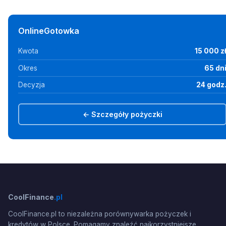
OnlineGotowka
Kwota
15 000 z
Okres
65 dn
Decyzja
24 godz
← Szczegóły pożyczki
CoolFinance
.pl
CoolFinance.pl to niezależna porównywarka pożyczek i
kredytów w Polsce. Pomagamy znaleźć najkorzystniejsze