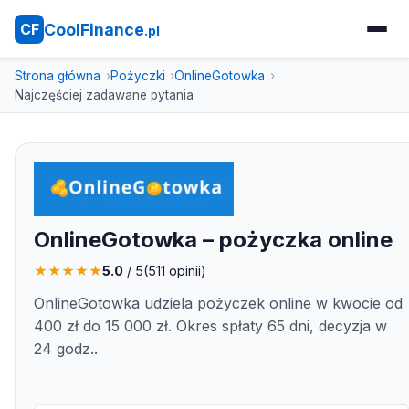
CoolFinance
CF
.pl
Strona główna
Pożyczki
OnlineGotowka
Najczęściej zadawane pytania
OnlineGotowka – pożyczka online
★
★
★
★
★
5.0
/ 5
(
511
opinii)
OnlineGotowka udziela pożyczek online w kwocie od
400 zł do 15 000 zł. Okres spłaty 65 dni, decyzja w
24 godz..