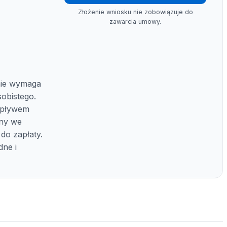
Złożenie wniosku nie zobowiązuje do
zawarcia umowy.
ie wymaga
obistego.
 upływem
any we
do zapłaty.
dne i