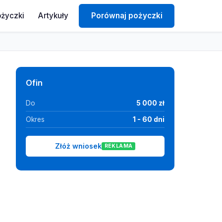
ożyczki
Artykuły
Porównaj pożyczki
Ofin
Do
5 000 zł
Okres
1 - 60 dni
Złóż wniosek
REKLAMA