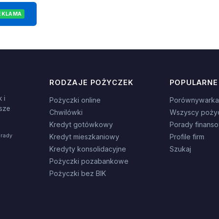
EKLAMA
RODZAJE POŻYCZEK
POPULARNE
 i
Pożyczki online
Porównywarka
sze
Chwilówki
Wszyscy poży
Kredyt gotówkowy
Porady finans
orady
Kredyt mieszkaniowy
Profile firm
Kredyty konsolidacyjne
Szukaj
Pożyczki pozabankowe
Pożyczki bez BIK