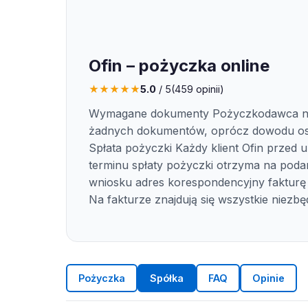
Ofin – pożyczka online
★
★
★
★
★
5.0
/ 5
(
459
opinii)
Wymagane dokumenty Pożyczkodawca n
żadnych dokumentów, oprócz dowodu os
Spłata pożyczki Każdy klient Ofin przed
terminu spłaty pożyczki otrzyma na pod
wniosku adres korespondencyjny fakturę 
Na fakturze znajdują się wszystkie niezbę
Pożyczka
Spółka
FAQ
Opinie