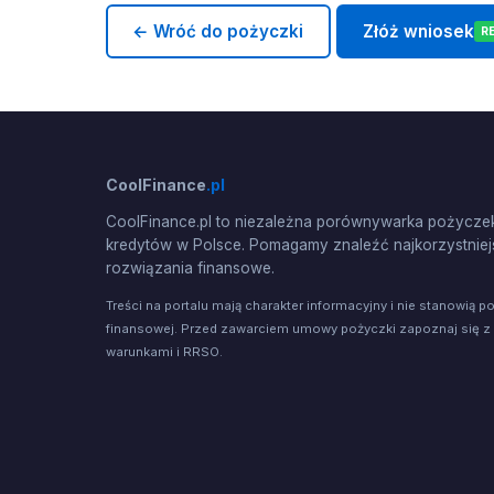
← Wróć do pożyczki
Złóż wniosek
R
CoolFinance
.pl
CoolFinance.pl to niezależna porównywarka pożyczek
kredytów w Polsce. Pomagamy znaleźć najkorzystniej
rozwiązania finansowe.
Treści na portalu mają charakter informacyjny i nie stanowią p
finansowej. Przed zawarciem umowy pożyczki zapoznaj się z
warunkami i RRSO.