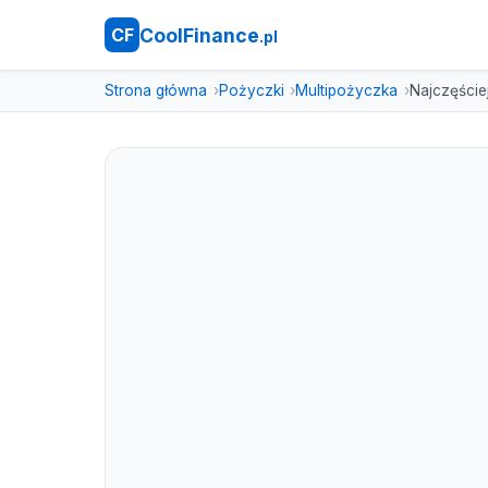
CoolFinance
CF
.pl
Strona główna
Pożyczki
Multipożyczka
Najczęście