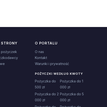
 STRONY
O PORTALU
 pożyczek
O nas
czkodawcy
Kontakt
owe
Warunki i prywatność
POŻYCZKI WEDŁUG KWOTY
Pożyczka do
Pożyczka do 1
500 zł
000 zł
Pożyczka do 2
Pożyczka do 5
000 zł
000 zł
Pożyczka do
Pożyczka do