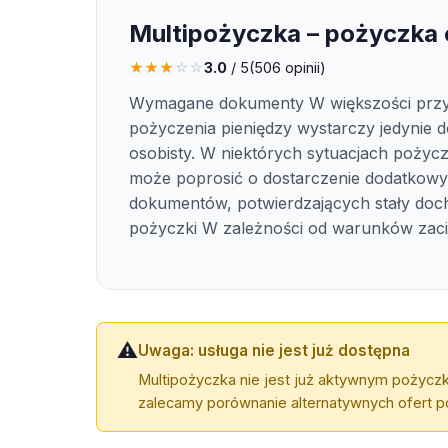
Multipożyczka – pożyczka 
★
★
★
☆
☆
3.0
/ 5
(
506
opinii)
Wymagane dokumenty W większości prz
pożyczenia pieniędzy wystarczy jedynie 
osobisty. W niektórych sytuacjach poży
może poprosić o dostarczenie dodatkow
dokumentów, potwierdzających stały doch
pożyczki W zależności od warunków zaci
⚠️
Uwaga: usługa nie jest już dostępna
Multipożyczka nie jest już aktywnym pożycz
zalecamy porównanie alternatywnych ofert po