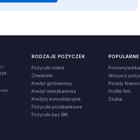
RODZAJE POŻYCZEK
POPULARNE
 i
Pożyczki online
Porównywarka
sze
Chwilówki
Wszyscy poży
Kredyt gotówkowy
Porady finans
orady
Kredyt mieszkaniowy
Profile firm
Kredyty konsolidacyjne
Szukaj
Pożyczki pozabankowe
Pożyczki bez BIK