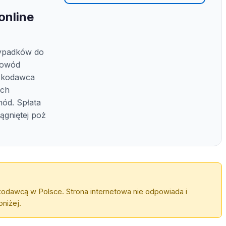
online
ypadków do
dowód
czkodawca
ych
ód. Spłata
ągniętej poż
kodawcą w Polsce. Strona internetowa nie odpowiada i
niżej.