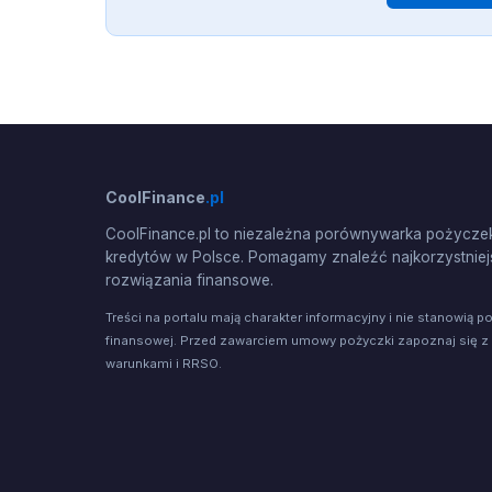
CoolFinance
.pl
CoolFinance.pl to niezależna porównywarka pożyczek
kredytów w Polsce. Pomagamy znaleźć najkorzystniej
rozwiązania finansowe.
Treści na portalu mają charakter informacyjny i nie stanowią p
finansowej. Przed zawarciem umowy pożyczki zapoznaj się z
warunkami i RRSO.