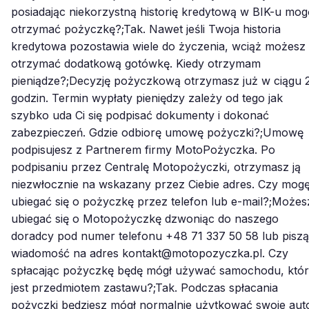
posiadając niekorzystną historię kredytową w BIK-u mog
otrzymać pożyczkę?;Tak. Nawet jeśli Twoja historia
kredytowa pozostawia wiele do życzenia, wciąż możesz
otrzymać dodatkową gotówkę. Kiedy otrzymam
pieniądze?;Decyzję pożyczkową otrzymasz już w ciągu 
godzin. Termin wypłaty pieniędzy zależy od tego jak
szybko uda Ci się podpisać dokumenty i dokonać
zabezpieczeń. Gdzie odbiorę umowę pożyczki?;Umowę
podpisujesz z Partnerem firmy MotoPożyczka. Po
podpisaniu przez Centralę Motopożyczki, otrzymasz ją
niezwłocznie na wskazany przez Ciebie adres. Czy mog
ubiegać się o pożyczkę przez telefon lub e-mail?;Możes
ubiegać się o Motopożyczkę dzwoniąc do naszego
doradcy pod numer telefonu +48 71 337 50 58 lub pisz
wiadomość na adres kontakt@motopozyczka.pl. Czy
spłacając pożyczkę będę mógł używać samochodu, któ
jest przedmiotem zastawu?;Tak. Podczas spłacania
pożyczki będziesz mógł normalnie użytkować swoje aut