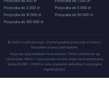
Pożyczka do 500 zł
Pożyczka do 1 000 zł
Pożyczka do 2 000 zł
Pożyczka do 5 000 zł
Pożyczka do 10 000 zł
Pożyczka do 50 000 zł
Pożyczka do 100 000 zł
© 2026 CoolFinance.pl – Porównywarka pożyczek w Polsce.
Wszystkie prawa zastrzeżone.
Pożyczki są produktami finansowymi. Treści reklamowe są
oznaczone. RRSO = rzeczywista roczna stopa oprocentowania.
Sprawdź KNF i UOKiK w celu uzyskania aktualnych wymogów
regulacyjnych.