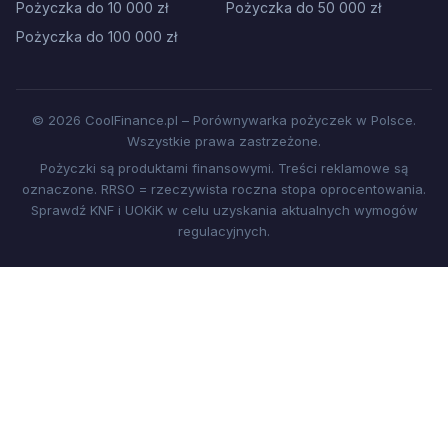
Pożyczka do 10 000 zł
Pożyczka do 50 000 zł
Pożyczka do 100 000 zł
© 2026 CoolFinance.pl – Porównywarka pożyczek w Polsce.
Wszystkie prawa zastrzeżone.
Pożyczki są produktami finansowymi. Treści reklamowe są
oznaczone. RRSO = rzeczywista roczna stopa oprocentowania.
Sprawdź KNF i UOKiK w celu uzyskania aktualnych wymogów
regulacyjnych.