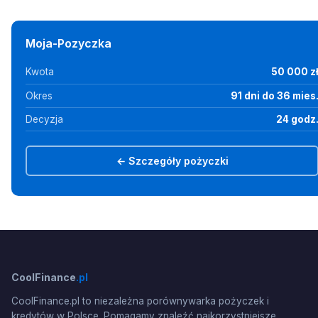
Moja-Pozyczka
Kwota
50 000 z
Okres
91 dni do 36 mies
Decyzja
24 godz
← Szczegóły pożyczki
CoolFinance
.pl
CoolFinance.pl to niezależna porównywarka pożyczek i
kredytów w Polsce. Pomagamy znaleźć najkorzystniejsze