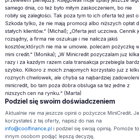
samego dnia, co też było miłym zaskoczeniem, bo nie
robiły się zaległości. Tak poza tym to ich oferta też jest o
Szkoda tylko, że nie mają promocji albo niższych opłat d
stałych klientów.“ (Michal); „Oferta jest uczciwa. Cennik j
rozsądny, a firma nie oszukuje i nie nalicza jakiś
kosztów,których nie ma w umowie. polecam pożyczkę 
mini credit.“ (Monika); „W Minicredit pozyczalam juz kilk
razy i za kazdym razem cala transakcja przebiegla bard
szybko. Kilkoro z moich znajomych korzystalo juz z kilk
roznych chwilowek, ale chyba sa najbardziej zadowoleni
minicredit, bo tam poza dobra obsluga sa tez jedne z
nizszych cen na rynku.“ (Marta)
Podziel się swoim doświadczeniem
Aktualnie nie ma jeszcze opinii o pożyczce MiniCredit. Je
korzystałeś z tej oferty, napisz do nas na
info@coolfinance.pl
i podziel się swoją opinią. Pomoże t
innym osobom podjąć lepszą decyzję.