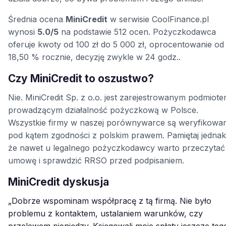
Średnia ocena
MiniCredit
w serwisie CoolFinance.pl
wynosi
5.0/5
na podstawie 512 ocen. Pożyczkodawca
oferuje kwoty od 100 zł do 5 000 zł, oprocentowanie od
18,50 % rocznie, decyzję zwykle w 24 godz..
Czy MiniCredit to oszustwo?
Nie. MiniCredit Sp. z o.o. jest zarejestrowanym podmiot
prowadzącym działalność pożyczkową w Polsce.
Wszystkie firmy w naszej porównywarce są weryfikowa
pod kątem zgodności z polskim prawem. Pamiętaj jednak
że nawet u legalnego pożyczkodawcy warto przeczytać
umowę i sprawdzić RRSO przed podpisaniem.
MiniCredit dyskusja
„Dobrze wspominam współpracę z tą firmą. Nie było
problemu z kontaktem, ustalaniem warunków, czy
przelewem pieniędzy. Księgowali moje spłaty jeszcze teg