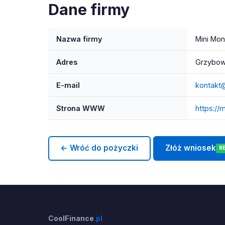
Dane firmy
Nazwa firmy
Mini Mon
Adres
Grzybow
E-mail
kontakt@
Strona WWW
https://m
← Wróć do pożyczki
Złóż wniosek
R
CoolFinance
.pl