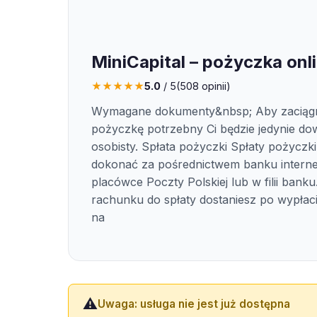
MiniCapital – pożyczka onl
★
★
★
★
★
5.0
/ 5
(
508
opinii)
Wymagane dokumenty&nbsp; Aby zaciąg
pożyczkę potrzebny Ci będzie jedynie d
osobisty. Spłata pożyczki Spłaty pożyczk
dokonać za pośrednictwem banku intern
placówce Poczty Polskiej lub w filii banku
rachunku do spłaty dostaniesz po wypłac
na
⚠️
Uwaga: usługa nie jest już dostępna