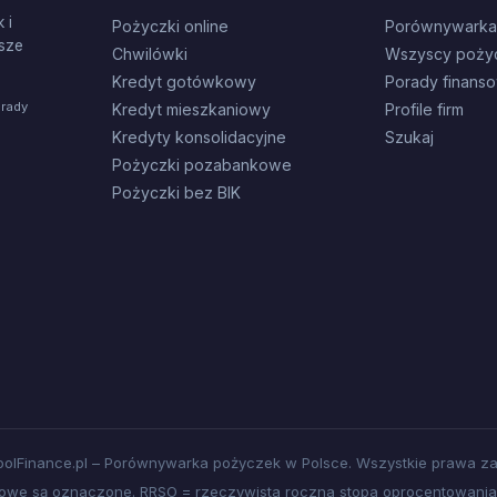
 i
Pożyczki online
Porównywarka
sze
Chwilówki
Wszyscy poży
Kredyt gotówkowy
Porady finans
orady
Kredyt mieszkaniowy
Profile firm
Kredyty konsolidacyjne
Szukaj
Pożyczki pozabankowe
Pożyczki bez BIK
olFinance.pl – Porównywarka pożyczek w Polsce. Wszystkie prawa za
amowe są oznaczone. RRSO = rzeczywista roczna stopa oprocentowania.