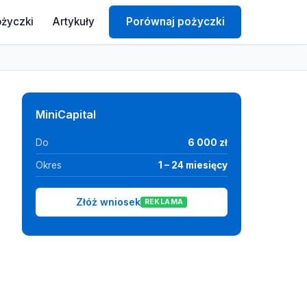
ożyczki
Artykuły
Porównaj pożyczki
MiniCapital
Do
6 000 zł
Okres
1 – 24 miesięcy
Złóż wniosek
REKLAMA