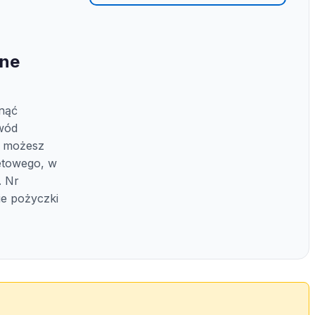
ine
nąć
owód
i możesz
etowego, w
. Nr
ie pożyczki