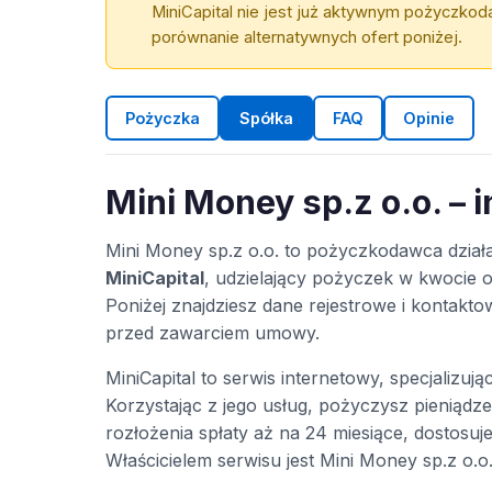
MiniCapital nie jest już aktywnym pożyczkod
porównanie alternatywnych ofert poniżej.
Pożyczka
Spółka
FAQ
Opinie
Mini Money sp.z o.o. – 
Mini Money sp.z o.o. to pożyczkodawca dzia
MiniCapital
, udzielający pożyczek w kwocie od
Poniżej znajdziesz dane rejestrowe i kontak
przed zawarciem umowy.
MiniCapital to serwis internetowy, specjalizuj
Korzystając z jego usług, pożyczysz pieniądze
rozłożenia spłaty aż na 24 miesiące, dostosu
Właścicielem serwisu jest Mini Money sp.z o.o