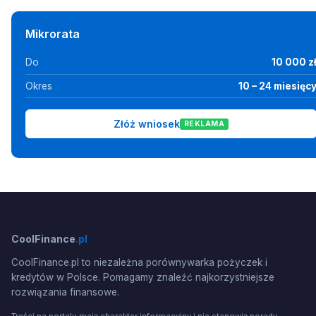
Mikrorata
Do
10 000 z
Okres
10 – 24 miesięc
Złóż wniosek
REKLAMA
CoolFinance
.pl
CoolFinance.pl to niezależna porównywarka pożyczek i
kredytów w Polsce. Pomagamy znaleźć najkorzystniejsze
rozwiązania finansowe.