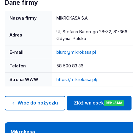
Dane firmy
Nazwa firmy
MIKROKASA S.A.
Ul, Stefana Batorego 28-32, 81-366
Adres
Gdynia, Polska
E-mail
biuro@mikrokasa.pl
Telefon
58 500 83 36
Strona WWW
https://mikrokasa.pl/
← Wróć do pożyczki
Złóż wniosek
REKLAMA
Mikrokasa