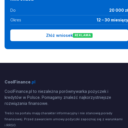
Do
20 000 z
Okres
12 – 30 miesięc
Złóż wniosek
REKLAMA
CoolFinance
.pl
CoolFinance.pl to niezależna porównywarka pożyczek i
kredytów w Polsce. Pomagamy znaleźć najkorzystniejsze
rozwiązania finansowe.
Treści na portalu mają charakter informacyjny i nie stanowią porady
finansowej. Przed zawarciem umowy pożyczki zapoznaj się z warunkami
i RRSO.