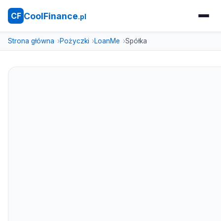
CoolFinance
CF
.pl
Strona główna
Pożyczki
LoanMe
Spółka