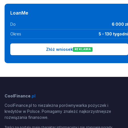
LoanMe
Do
6 000 z
Okres
5 - 130 tygodn
Złóż wniosek
REKLAMA
CoolFinance
.pl
CoolFinance.pl to niezależna porównywarka pożyczek i
kredytów w Polsce. Pomagamy znaleźć najkorzystniejsze
rozwiązania finansowe.
Treści na portalu mają charakter informacyjny i nie stanowią porady