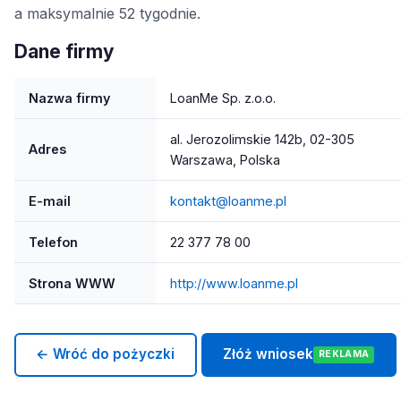
a maksymalnie 52 tygodnie.
Dane firmy
Nazwa firmy
LoanMe Sp. z.o.o.
al. Jerozolimskie 142b, 02-305
Adres
Warszawa, Polska
E-mail
kontakt@loanme.pl
Telefon
22 377 78 00
Strona WWW
http://www.loanme.pl
← Wróć do pożyczki
Złóż wniosek
REKLAMA