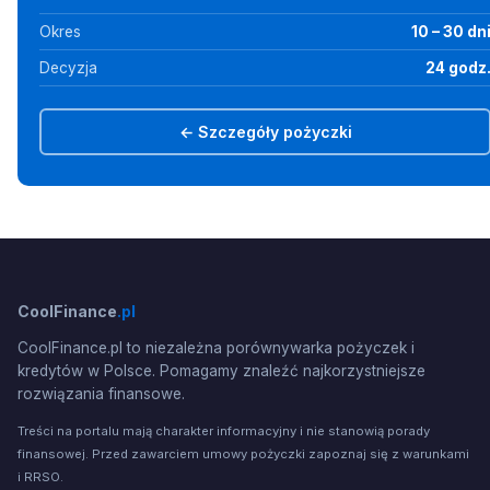
Okres
10 – 30 dn
Decyzja
24 godz
← Szczegóły pożyczki
CoolFinance
.pl
CoolFinance.pl to niezależna porównywarka pożyczek i
kredytów w Polsce. Pomagamy znaleźć najkorzystniejsze
rozwiązania finansowe.
Treści na portalu mają charakter informacyjny i nie stanowią porady
finansowej. Przed zawarciem umowy pożyczki zapoznaj się z warunkami
i RRSO.