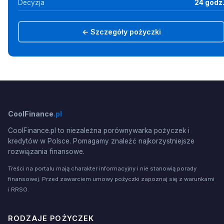
Decyzja
24 godz
← Szczegóły pożyczki
CoolFinance
.pl
CoolFinance.pl to niezależna porównywarka pożyczek i
kredytów w Polsce. Pomagamy znaleźć najkorzystniejsze
rozwiązania finansowe.
Treści na portalu mają charakter informacyjny i nie stanowią porady
finansowej. Przed zawarciem umowy pożyczki zapoznaj się z warunkami
i RRSO.
RODZAJE POŻYCZEK