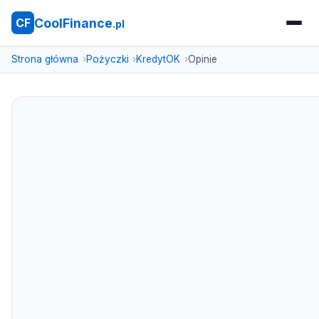
CoolFinance
CF
.pl
Strona główna
Pożyczki
KredytOK
Opinie