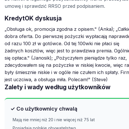
umowę i sprawdzić RRSO przed podpisaniem.
KredytOK dyskusja
„Obsługa ok, promocja zgodna z opisem." (Anka); „Całk
dobra oferta. Do pierwszej pożyczki wypłacają naprawd
od razu 100 zł w gotówce. Od tej 100wki nie płaci się
żadnych kosztów, więc jest to prawdziwa premia. Ogólni
się opłaca." (Janosik); „Pożyczyłem pieniądze tylko raz,
zdecydowałem się na pożyczke w niskiej kwocie, więc ra
były śmiesznie niskie i w ogóle nie czułem ich spłaty. Fir
jest uczciwa, a obsługa miła. Polecam!" (Steve)
Zalety i wady według użytkowników
✓ Co użytkownicy chwalą
Mają nie mniej niż 20 i nie więcej niż 75 lat
Posiadają polskie obywatelstwo