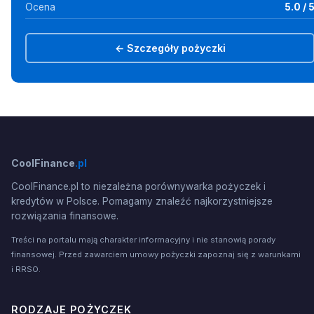
Ocena
5.0 / 
← Szczegóły pożyczki
CoolFinance
.pl
CoolFinance.pl to niezależna porównywarka pożyczek i
kredytów w Polsce. Pomagamy znaleźć najkorzystniejsze
rozwiązania finansowe.
Treści na portalu mają charakter informacyjny i nie stanowią porady
finansowej. Przed zawarciem umowy pożyczki zapoznaj się z warunkami
i RRSO.
RODZAJE POŻYCZEK