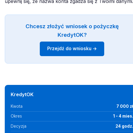
upewnij się, że nazwa konta zgadza się z Twoimi danymi
Chcesz złożyć wniosek o pożyczkę
KredytOK?
Przejdź do wniosku →
KredytOK
Kwota
7 000 z
Okres
1 - 4 mies
Decyzja
24 godz