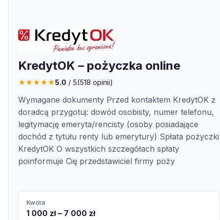
KredytOK – pożyczka online
★
★
★
★
★
5.0
/ 5
(
518
opinii)
Wymagane dokumenty Przed kontaktem KredytOK z
doradcą przygotuj: dowód osobisty, numer telefonu,
legitymację emeryta/rencisty (osoby posiadające
dochód z tytułu renty lub emerytury) Spłata pożyczki
KredytOK O wszystkich szczegółach spłaty
poinformuje Cię przedstawiciel firmy poży
Kwota
1 000 zł – 7 000 zł