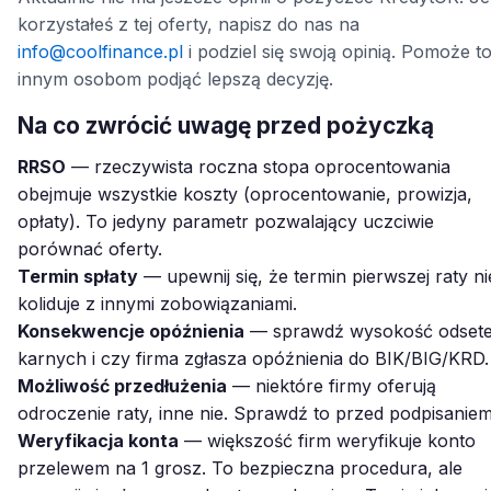
korzystałeś z tej oferty, napisz do nas na
info@coolfinance.pl
i podziel się swoją opinią. Pomoże t
innym osobom podjąć lepszą decyzję.
Na co zwrócić uwagę przed pożyczką
RRSO
— rzeczywista roczna stopa oprocentowania
obejmuje wszystkie koszty (oprocentowanie, prowizja,
opłaty). To jedyny parametr pozwalający uczciwie
porównać oferty.
Termin spłaty
— upewnij się, że termin pierwszej raty ni
koliduje z innymi zobowiązaniami.
Konsekwencje opóźnienia
— sprawdź wysokość odset
karnych i czy firma zgłasza opóźnienia do BIK/BIG/KRD.
Możliwość przedłużenia
— niektóre firmy oferują
odroczenie raty, inne nie. Sprawdź to przed podpisaniem
Weryfikacja konta
— większość firm weryfikuje konto
przelewem na 1 grosz. To bezpieczna procedura, ale