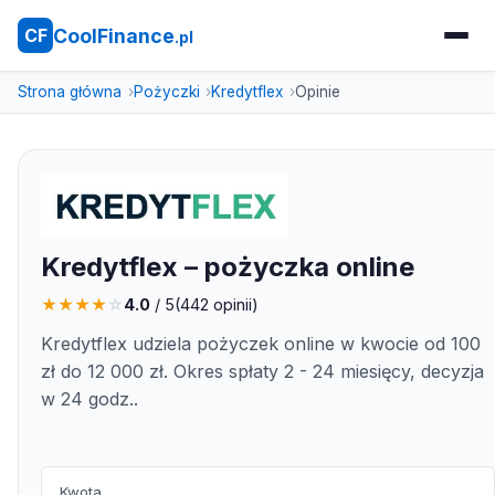
CoolFinance
CF
.pl
Strona główna
Pożyczki
Kredytflex
Opinie
Kredytflex – pożyczka online
★
★
★
★
☆
4.0
/ 5
(
442
opinii)
Kredytflex udziela pożyczek online w kwocie od 100
zł do 12 000 zł. Okres spłaty 2 - 24 miesięcy, decyzja
w 24 godz..
Kwota