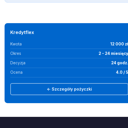
Kredytflex
Kwota
12 000 z
Okres
2 - 24 miesięc
Decyzja
24 godz
Ocena
4.0 / 
← Szczegóły pożyczki