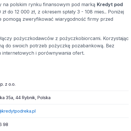
jący na polskim rynku finansowym pod marką
Kredyt pod
zł do 12 000 zł, z okresem spłaty 3 - 108 mies.. Poniżej
óre pomogą zweryfikować wiarygodność firmy przed
ry łączy pożyczkodawców z pożyczkobiorcami. Korzystając
waną do swoich potrzeb pożyczkę pozabankową. Bez
 internetowych i porównywania ofert.
p. z o.o.
ka 35a, 44 Rybnik, Polska
@kredytpodreka.pl
6 98