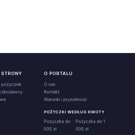
 STRONY
O PORTALU
 pożyczek
O nas
czkodawcy
Kontakt
owe
Warunki i prywatność
POŻYCZKI WEDŁUG KWOTY
Pożyczka do
Pożyczka do 1
500 zł
000 zł