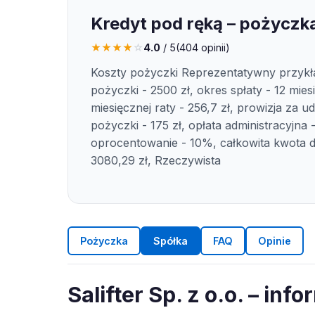
Kredyt pod ręką – pożyczka
★
★
★
★
☆
4.0
/ 5
(
404
opinii)
Koszty pożyczki Reprezentatywny przykł
pożyczki - 2500 zł, okres spłaty - 12 mies
miesięcznej raty - 256,7 zł, prowizja za ud
pożyczki - 175 zł, opłata administracyjna -
oprocentowanie - 10%, całkowita kwota d
3080,29 zł, Rzeczywista
Pożyczka
Spółka
FAQ
Opinie
Salifter Sp. z o.o. – inf