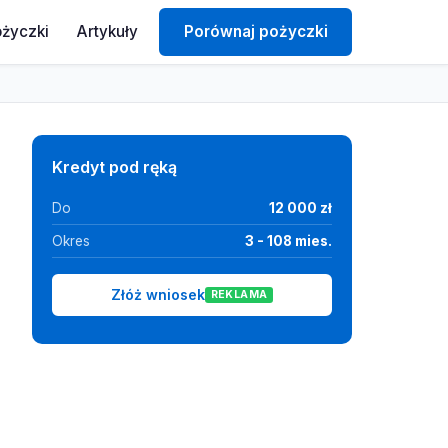
ożyczki
Artykuły
Porównaj pożyczki
Kredyt pod ręką
Do
12 000 zł
Okres
3 - 108 mies.
Złóż wniosek
REKLAMA