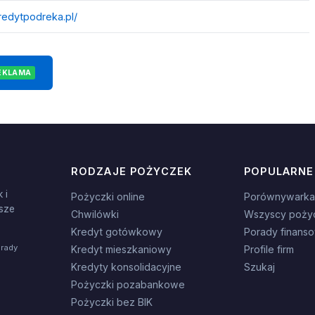
kredytpodreka.pl/
EKLAMA
RODZAJE POŻYCZEK
POPULARNE
 i
Pożyczki online
Porównywarka
sze
Chwilówki
Wszyscy poży
Kredyt gotówkowy
Porady finans
orady
Kredyt mieszkaniowy
Profile firm
Kredyty konsolidacyjne
Szukaj
Pożyczki pozabankowe
Pożyczki bez BIK