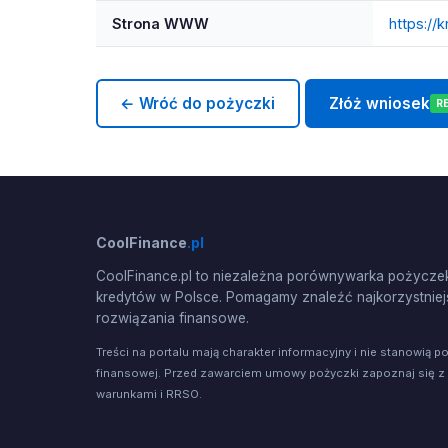
Strona WWW
https://
← Wróć do pożyczki
Złóż wniosek
R
CoolFinance
.pl
CoolFinance.pl to niezależna porównywarka pożyczek
kredytów w Polsce. Pomagamy znaleźć najkorzystniej
rozwiązania finansowe.
Treści na portalu mają charakter informacyjny i nie stanowią p
finansowej. Przed zawarciem umowy pożyczki zapoznaj się z
warunkami i RRSO.