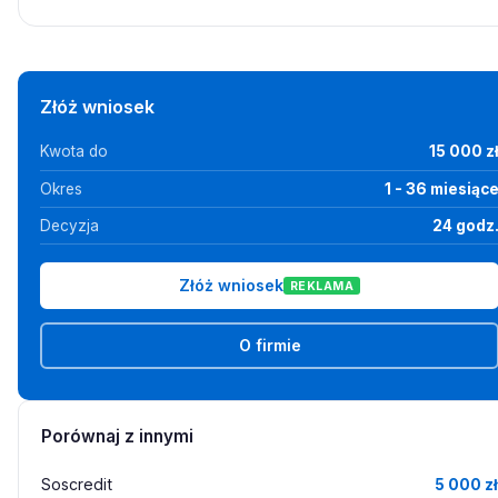
Złóż wniosek
Kwota do
15 000 z
Okres
1 - 36 miesiąc
Decyzja
24 godz
Złóż wniosek
REKLAMA
O firmie
Porównaj z innymi
Soscredit
5 000 zł