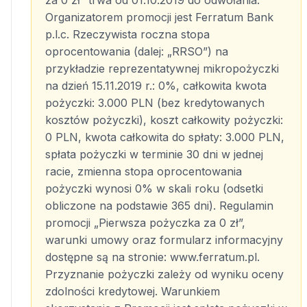
za 0 zł” trwa od 01.10.2019 do odwołania.
Organizatorem promocji jest Ferratum Bank
p.l.c. Rzeczywista roczna stopa
oprocentowania (dalej: „RRSO”) na
przykładzie reprezentatywnej mikropożyczki
na dzień 15.11.2019 r.: 0%, całkowita kwota
pożyczki: 3.000 PLN (bez kredytowanych
kosztów pożyczki), koszt całkowity pożyczki:
0 PLN, kwota całkowita do spłaty: 3.000 PLN,
spłata pożyczki w terminie 30 dni w jednej
racie, zmienna stopa oprocentowania
pożyczki wynosi 0% w skali roku (odsetki
obliczone na podstawie 365 dni). Regulamin
promocji „Pierwsza pożyczka za 0 zł”,
warunki umowy oraz formularz informacyjny
dostępne są na stronie: www.ferratum.pl.
Przyznanie pożyczki zależy od wyniku oceny
zdolności kredytowej. Warunkiem