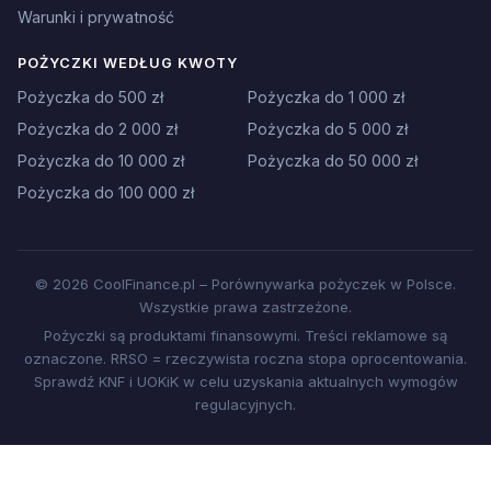
Warunki i prywatność
POŻYCZKI WEDŁUG KWOTY
Pożyczka do 500 zł
Pożyczka do 1 000 zł
Pożyczka do 2 000 zł
Pożyczka do 5 000 zł
Pożyczka do 10 000 zł
Pożyczka do 50 000 zł
Pożyczka do 100 000 zł
© 2026 CoolFinance.pl – Porównywarka pożyczek w Polsce.
Wszystkie prawa zastrzeżone.
Pożyczki są produktami finansowymi. Treści reklamowe są
oznaczone. RRSO = rzeczywista roczna stopa oprocentowania.
Sprawdź KNF i UOKiK w celu uzyskania aktualnych wymogów
regulacyjnych.