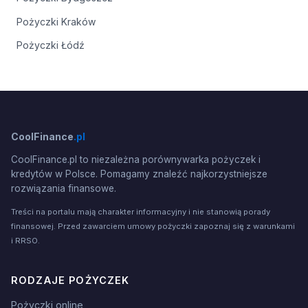
Pożyczki Kraków
Pożyczki Łódź
CoolFinance
.pl
CoolFinance.pl to niezależna porównywarka pożyczek i
kredytów w Polsce. Pomagamy znaleźć najkorzystniejsze
rozwiązania finansowe.
Treści na portalu mają charakter informacyjny i nie stanowią porady
finansowej. Przed zawarciem umowy pożyczki zapoznaj się z warunkami
i RRSO.
RODZAJE POŻYCZEK
Pożyczki online