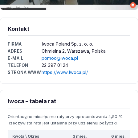
Kontakt
Iwoca Poland Sp. z. o. o.
FIRMA
Chmielna 2, Warszawa, Polska
ADRES
pomoc@iwoca.pl
E-MAIL
22 397 01 24
TELEFON
https://www.Iwoca.pl/
STRONA WWW
Iwoca – tabela rat
Orientacyjne miesięczne raty przy oprocentowaniu 4,50 %.
Rzeczywista rata jest ustalana przy udzieleniu pożyczki.
Kwota \ Okres
3 mies.
6 mies.