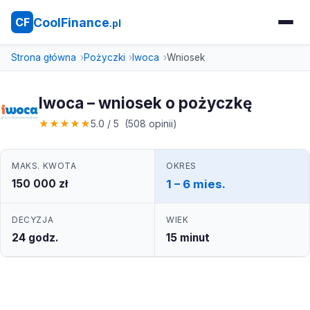
CoolFinance
CF
.pl
Strona główna
Pożyczki
Iwoca
Wniosek
Iwoca – wniosek o pożyczkę
★
★
★
★
★
5.0 / 5 (508 opinii)
MAKS. KWOTA
OKRES
150 000 zł
1 – 6 mies.
DECYZJA
WIEK
24 godz.
15 minut