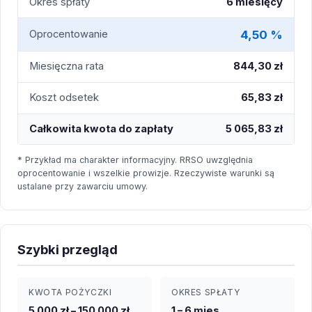
Okres spłaty
6 miesięcy
4,50 %
Oprocentowanie
Miesięczna rata
844,30 zł
Koszt odsetek
65,83 zł
Całkowita kwota do zapłaty
5 065,83 zł
* Przykład ma charakter informacyjny. RRSO uwzględnia
oprocentowanie i wszelkie prowizje. Rzeczywiste warunki są
ustalane przy zawarciu umowy.
Szybki przegląd
KWOTA POŻYCZKI
OKRES SPŁATY
5 000 zł – 150 000 zł
1 – 6 mies.