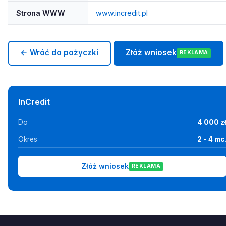
Strona WWW
www.incredit.pl
← Wróć do pożyczki
Złóż wniosek
REKLAMA
InCredit
Do
4 000 z
Okres
2 - 4 mc
Złóż wniosek
REKLAMA