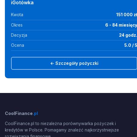
iGotówka
Kwota
151 000 z
Okres
6 - 84 miesięc
Decyzja
24 godz
Ocena
5.0 / 
← Szczegóły pożyczki
CoolFinance
.pl
CoolFinance.pl to niezależna porównywarka pożyczek i
kredytów w Polsce. Pomagamy znaleźć najkorzystniejsze
rozwiązania finansowe.