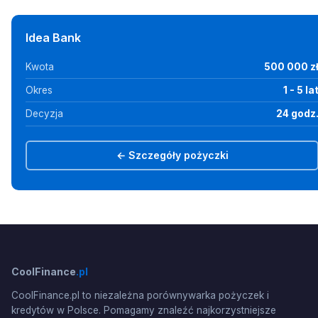
Idea Bank
Kwota
500 000 z
Okres
1 - 5 la
Decyzja
24 godz
← Szczegóły pożyczki
CoolFinance
.pl
CoolFinance.pl to niezależna porównywarka pożyczek i
kredytów w Polsce. Pomagamy znaleźć najkorzystniejsze