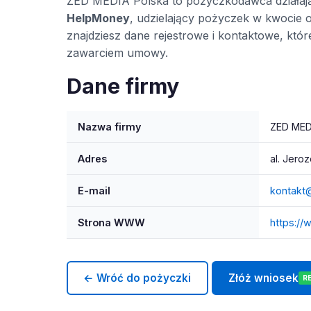
ZED MEDIA Polska to pożyczkodawca działaj
HelpMoney
, udzielający pożyczek w kwocie o
znajdziesz dane rejestrowe i kontaktowe, kt
zawarciem umowy.
Dane firmy
Nazwa firmy
ZED MED
Adres
al. Jero
E-mail
kontakt
Strona WWW
https://
← Wróć do pożyczki
Złóż wniosek
R