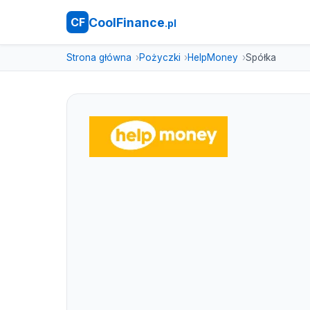
CoolFinance
CF
.pl
Strona główna
Pożyczki
HelpMoney
Spółka