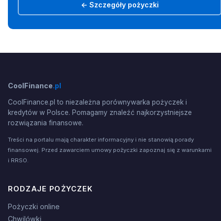
← Szczegóły pożyczki
CoolFinance
.pl
CoolFinance.pl to niezależna porównywarka pożyczek i
kredytów w Polsce. Pomagamy znaleźć najkorzystniejsze
rozwiązania finansowe.
Treści na portalu mają charakter informacyjny i nie stanowią porady
finansowej. Przed zawarciem umowy pożyczki zapoznaj się z warunkami
i RRSO.
RODZAJE POŻYCZEK
Pożyczki online
Chwilówki