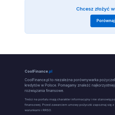
Chcesz złożyć w
Porównaj
CoolFinance
.pl
CoolFinance.pl to niezależna porównywarka pożyczek
kredytów w Polsce. Pomagamy znaleźć najkorzystniej
rozwiązania finansowe.
Treści na portalu mają charakter informacyjny i nie stanowią p
finansowej. Przed zawarciem umowy pożyczki zapoznaj się z
warunkami i RRSO.