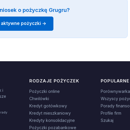
niosek o pożyczkę Grugru?
 aktywne pożyczki →
RODZAJE POŻYCZEK
POPULARNE
 i
Pożyczki online
Porównywarka
sze
Chwilówki
Wszyscy poży
Kredyt gotówkowy
Porady finans
orady
Kredyt mieszkaniowy
Profile firm
Kredyty konsolidacyjne
Szukaj
Pożyczki pozabankowe