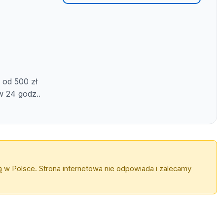
 od 500 zł
w 24 godz..
 w Polsce. Strona internetowa nie odpowiada i zalecamy