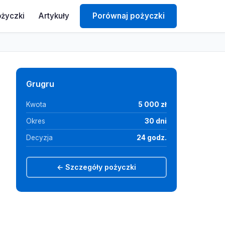
ożyczki
Artykuły
Porównaj pożyczki
Grugru
Kwota
5 000 zł
Okres
30 dni
Decyzja
24 godz.
← Szczegóły pożyczki