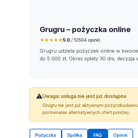
Grugru – pożyczka online
★
★
★
★
★
5.0
/ 5
(
504
opinii)
Grugru udziela pożyczek online w kwocie
do 5 000 zł. Okres spłaty 30 dni, decyzja 
⚠️
Uwaga: usługa nie jest już dostępna
Grugru nie jest już aktywnym pożyczkodawcą
porównanie alternatywnych ofert poniżej.
Pożyczka
Spółka
FAQ
Opinie