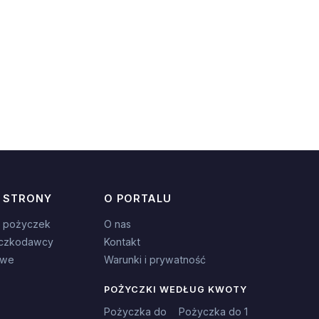
 STRONY
O PORTALU
 pożyczek
O nas
czkodawcy
Kontakt
owe
Warunki i prywatność
POŻYCZKI WEDŁUG KWOTY
Pożyczka do
Pożyczka do 1