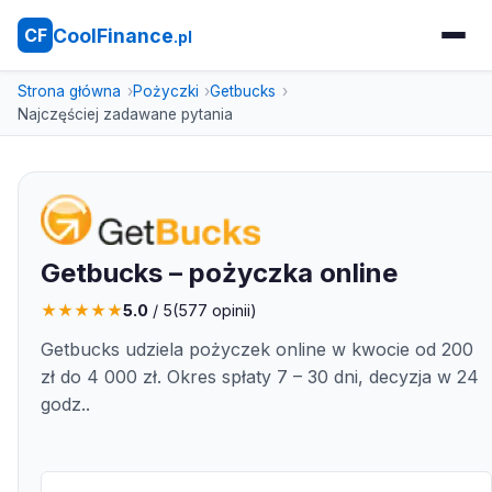
CoolFinance
CF
.pl
Strona główna
Pożyczki
Getbucks
Najczęściej zadawane pytania
Getbucks – pożyczka online
★
★
★
★
★
5.0
/ 5
(
577
opinii)
Getbucks udziela pożyczek online w kwocie od 200
zł do 4 000 zł. Okres spłaty 7 – 30 dni, decyzja w 24
godz..