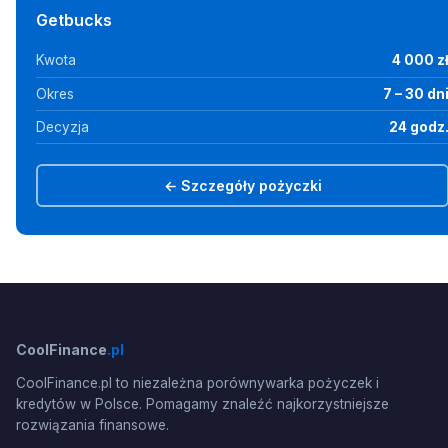
Getbucks
Kwota
4 000 z
Okres
7 – 30 dn
Decyzja
24 godz
← Szczegóły pożyczki
CoolFinance
.pl
CoolFinance.pl to niezależna porównywarka pożyczek i
kredytów w Polsce. Pomagamy znaleźć najkorzystniejsze
rozwiązania finansowe.