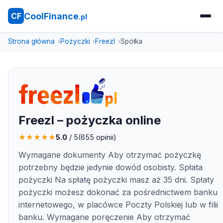
CoolFinance
CF
.pl
Strona główna
Pożyczki
Freezl
Spółka
Freezl – pożyczka online
★
★
★
★
★
5.0
/ 5
(
655
opinii)
Wymagane dokumenty Aby otrzymać pożyczkę
potrzebny będzie jedynie dowód osobisty. Spłata
pożyczki Na spłatę pożyczki masz aż 35 dni. Spłaty
pożyczki możesz dokonać za pośrednictwem banku
internetowego, w placówce Poczty Polskiej lub w filii
banku. Wymagane poręczenie Aby otrzymać