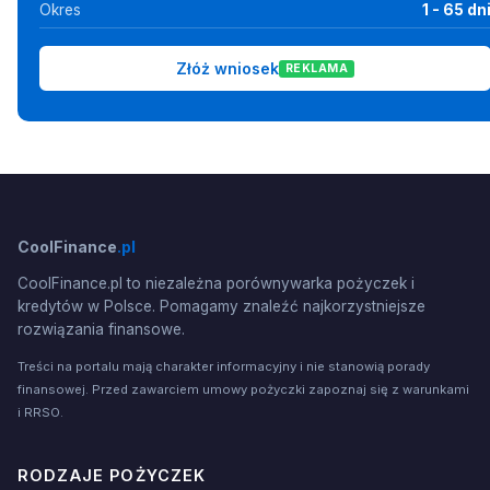
Okres
1 - 65 dn
Złóż wniosek
REKLAMA
CoolFinance
.pl
CoolFinance.pl to niezależna porównywarka pożyczek i
kredytów w Polsce. Pomagamy znaleźć najkorzystniejsze
rozwiązania finansowe.
Treści na portalu mają charakter informacyjny i nie stanowią porady
finansowej. Przed zawarciem umowy pożyczki zapoznaj się z warunkami
i RRSO.
RODZAJE POŻYCZEK