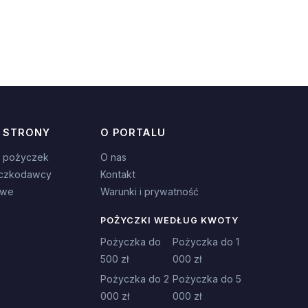
 STRONY
O PORTALU
 pożyczek
O nas
czkodawcy
Kontakt
owe
Warunki i prywatność
POŻYCZKI WEDŁUG KWOTY
Pożyczka do
Pożyczka do 1
500 zł
000 zł
Pożyczka do 2
Pożyczka do 5
000 zł
000 zł