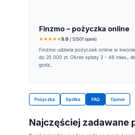
Finzmo – pożyczka online
★
★
★
★
★
5.0
/ 5
(
501
opinii)
Finzmo udziela pożyczek online w kwocie
do 25 000 zł. Okres spłaty 3 - 48 mies., 
godz..
Pożyczka
Spółka
FAQ
Opinie
Najczęściej zadawane 