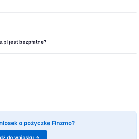
.pl jest bezpłatne?
niosek o pożyczkę Finzmo?
jdź do wniosku →