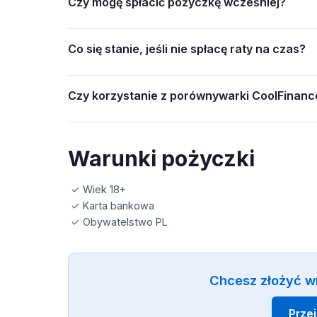
Czy mogę spłacić pożyczkę wcześniej?
Co się stanie, jeśli nie spłacę raty na czas?
Czy korzystanie z porównywarki CoolFinance
Warunki pożyczki
✓ Wiek 18+
✓ Karta bankowa
✓ Obywatelstwo PL
Chcesz złożyć w
Prze