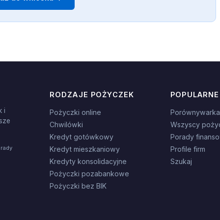
RODZAJE POŻYCZEK
POPULARNE
 i
Pożyczki online
Porównywarka
sze
Chwilówki
Wszyscy poży
Kredyt gotówkowy
Porady finans
orady
Kredyt mieszkaniowy
Profile firm
Kredyty konsolidacyjne
Szukaj
Pożyczki pozabankowe
Pożyczki bez BIK