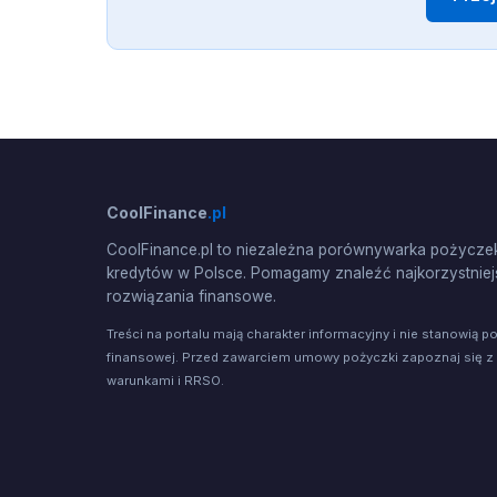
CoolFinance
.pl
CoolFinance.pl to niezależna porównywarka pożyczek
kredytów w Polsce. Pomagamy znaleźć najkorzystniej
rozwiązania finansowe.
Treści na portalu mają charakter informacyjny i nie stanowią p
finansowej. Przed zawarciem umowy pożyczki zapoznaj się z
warunkami i RRSO.