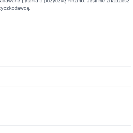
zadawane pytania o pożyczkę Finzmo. Jeśli nie znajdziesz
ożyczkodawcą.