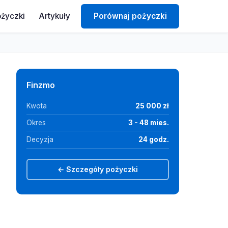
ożyczki
Artykuły
Porównaj pożyczki
Finzmo
Kwota
25 000 zł
Okres
3 - 48 mies.
Decyzja
24 godz.
← Szczegóły pożyczki