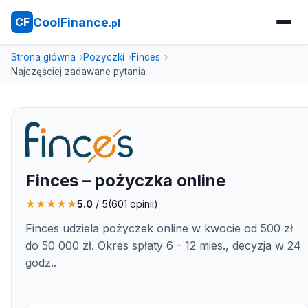
CoolFinance
CF
.pl
Strona główna
Pożyczki
Finces
Najczęściej zadawane pytania
Finces – pożyczka online
★
★
★
★
★
5.0
/ 5
(
601
opinii)
Finces udziela pożyczek online w kwocie od 500 zł
do 50 000 zł. Okres spłaty 6 - 12 mies., decyzja w 24
godz..