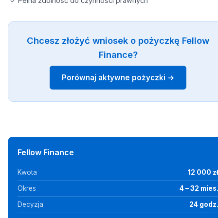
✓ Pełna zdolność do czynności prawnych
Chcesz złożyć wniosek o pożyczkę Fellow
Finance?
Porównaj aktywne pożyczki →
Fellow Finance
Kwota
12 000 z
Okres
4 – 32 mies
Decyzja
24 godz