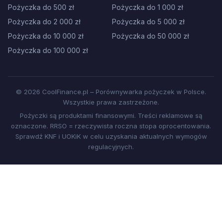
Pożyczka do 500 zł
Pożyczka do 1 000 zł
Pożyczka do 2 000 zł
Pożyczka do 5 000 zł
Pożyczka do 10 000 zł
Pożyczka do 50 000 zł
Pożyczka do 100 000 zł
© 2026 CoolFinance.pl – Porównywarka pożyczek w Polsce.
Wszystkie prawa zastrzeżone.
Pożyczki są produktami finansowymi. Treści reklamowe są
oznaczone. RRSO = rzeczywista roczna stopa oprocentowania.
Sprawdź KNF i UOKiK w celu uzyskania aktualnych wymogów
regulacyjnych.