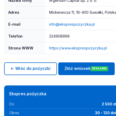
Nazwa firmy
Argentum Capital Sp. z o. o.
Adres
Mickiewicza 11, 16-400 Suwałki, Polsk
E-mail
info@eksprespozyczka.pl
Telefon
224908999
Strona WWW
https://www.eksprespozyczka.pl
← Wróć do pożyczki
Złóż wniosek
REKLAMA
Ekspres pożyczka
Do
2 500 z
Okres
30 - 120 dn