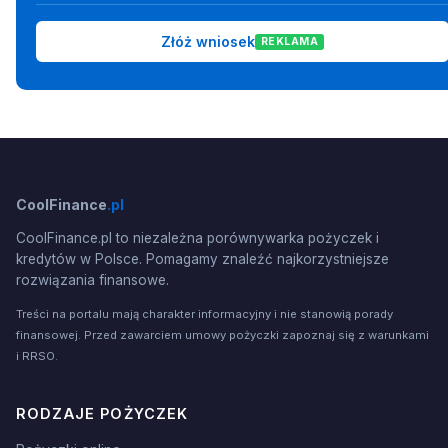
Złóż wniosek
REKLAMA
CoolFinance
.pl
CoolFinance.pl to niezależna porównywarka pożyczek i
kredytów w Polsce. Pomagamy znaleźć najkorzystniejsze
rozwiązania finansowe.
Treści na portalu mają charakter informacyjny i nie stanowią porady
finansowej. Przed zawarciem umowy pożyczki zapoznaj się z warunkami
i RRSO.
RODZAJE POŻYCZEK