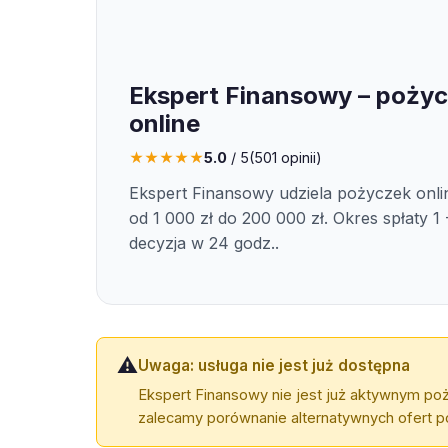
Ekspert Finansowy – poży
online
★
★
★
★
★
5.0
/ 5
(
501
opinii)
Ekspert Finansowy udziela pożyczek onl
od 1 000 zł do 200 000 zł. Okres spłaty 1 
decyzja w 24 godz..
⚠️
Uwaga: usługa nie jest już dostępna
Ekspert Finansowy nie jest już aktywnym po
zalecamy porównanie alternatywnych ofert po