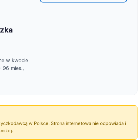
czka
ine w kwocie
- 96 mies.,
życzkodawcą w Polsce. Strona internetowa nie odpowiada i
niżej.