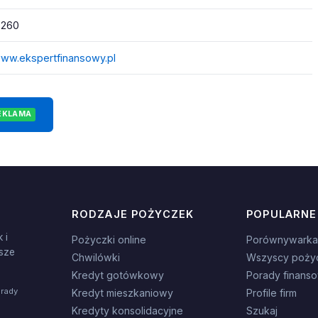
 260
www.ekspertfinansowy.pl
EKLAMA
RODZAJE POŻYCZEK
POPULARNE
 i
Pożyczki online
Porównywarka
sze
Chwilówki
Wszyscy poży
Kredyt gotówkowy
Porady finans
orady
Kredyt mieszkaniowy
Profile firm
Kredyty konsolidacyjne
Szukaj