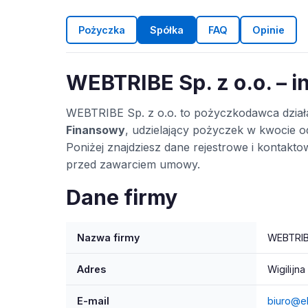
Pożyczka
Spółka
FAQ
Opinie
WEBTRIBE Sp. z o.o. – i
WEBTRIBE Sp. z o.o. to pożyczkodawca dzia
Finansowy
, udzielający pożyczek w kwocie od
Poniżej znajdziesz dane rejestrowe i kontak
przed zawarciem umowy.
Dane firmy
Nazwa firmy
WEBTRIBE
Adres
Wigilijna
E-mail
biuro@e