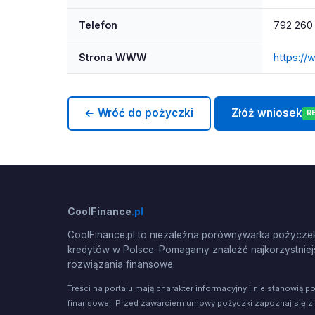
Telefon
792 260
Strona WWW
https://
← Wróć do pożyczki
Złóż wniosek
R
CoolFinance
.pl
CoolFinance.pl to niezależna porównywarka pożyczek
kredytów w Polsce. Pomagamy znaleźć najkorzystniej
rozwiązania finansowe.
Treści na portalu mają charakter informacyjny i nie stanowią p
finansowej. Przed zawarciem umowy pożyczki zapoznaj się z