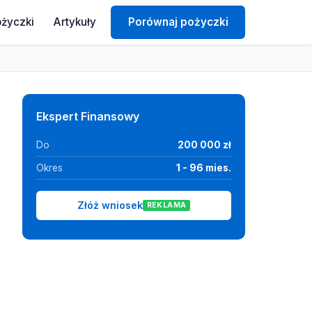
ożyczki
Artykuły
Porównaj pożyczki
Ekspert Finansowy
Do
200 000 zł
Okres
1 - 96 mies.
Złóż wniosek
REKLAMA