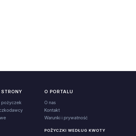
 STRONY
O PORTALU
 pożyczek
O nas
czkodawcy
Kontakt
owe
Warunki i prywatność
POŻYCZKI WEDŁUG KWOTY