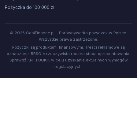
Pożyczka do 100 000 zł
© 2026 CoolFinance.pl – Porównywarka pożyczek w Polsce.
Wszystkie prawa zastrzeżone.
Pożyczki są produktami finansowymi. Treści reklamowe są
oznaczone. RRSO = rzeczywista roczna stopa oprocentowania.
Sprawdź KNF i UOKiK w celu uzyskania aktualnych wymogów
regulacyjnych.