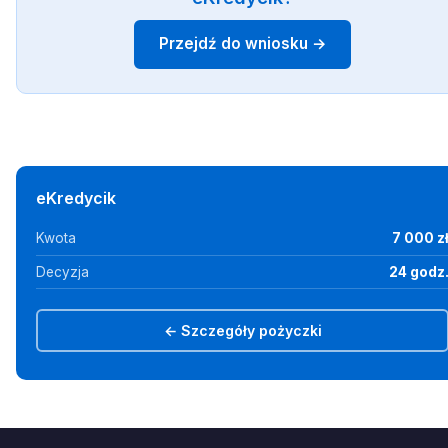
Przejdź do wniosku →
eKredycik
Kwota
7 000 z
Decyzja
24 godz
← Szczegóły pożyczki