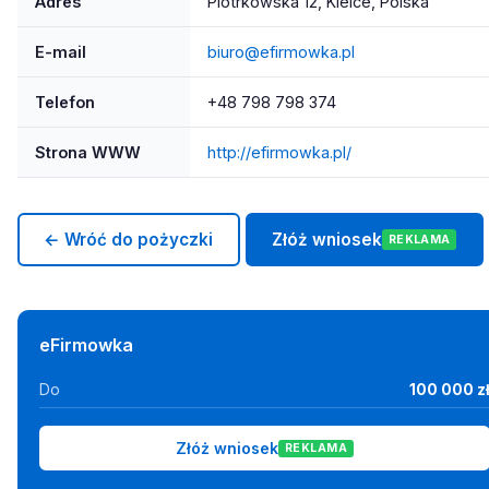
Adres
Piotrkowska 12, Kielce, Polska
E-mail
biuro@efirmowka.pl
Telefon
+48 798 798 374
Strona WWW
http://efirmowka.pl/
← Wróć do pożyczki
Złóż wniosek
REKLAMA
eFirmowka
Do
100 000 z
Złóż wniosek
REKLAMA