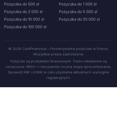
Pożyczka do 500 zł
Pożyczka do 1 000 zł
Pożyczka do 2 000 zł
Pożyczka do 5 000 zł
Pożyczka do 10 000 zł
Pożyczka do 50 000 zł
Pożyczka do 100 000 zł
© 2026 CoolFinance.pl – Porównywarka pożyczek w Polsce.
Wszystkie prawa zastrzeżone.
Pożyczki są produktami finansowymi. Treści reklamowe są
oznaczone. RRSO = rzeczywista roczna stopa oprocentowania.
Sprawdź KNF i UOKiK w celu uzyskania aktualnych wymogów
regulacyjnych.