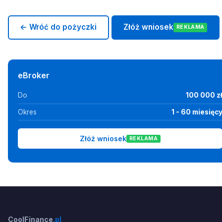
← Wróć do pożyczki
Złóż wniosek
REKLAMA
eBroker
Do
100 000 z
Okres
1 - 60 miesięc
Złóż wniosek
REKLAMA
CoolFinance
.pl