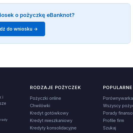
iosek o pożyczkę eBanknot?
jdź do wniosku →
RODZAJE POŻYCZEK
POPULARNE
 i
Pożyczki online
Porównywarka
sze
Chwilówki
Wszyscy poży
Kredyt gotówkowy
Porady finans
orady
Kredyt mieszkaniowy
Profile firm
Kredyty konsolidacyjne
Szukaj