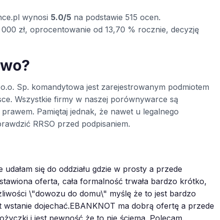
nce.pl wynosi
5.0/5
na podstawie 515 ocen.
000 zł, oprocentowanie od 13,70 % rocznie, decyzję
two?
z o.o. Sp. komandytowa jest zarejestrowanym podmiotem
ce. Wszystkie firmy w naszej porównywarce są
prawem. Pamiętaj jednak, że nawet u legalnego
rawdzić RRSO przed podpisaniem.
e udałam się do oddziału gdzie w prosty a przede
stawiona oferta, cała formalność trwała bardzo krótko,
iwości \"dowozu do domu\" myślę że to jest bardzo
est wstanie dojechać.EBANKNOT ma dobrą ofertę a przede
życzki i jest pewność że to nie ściema. Polecam.