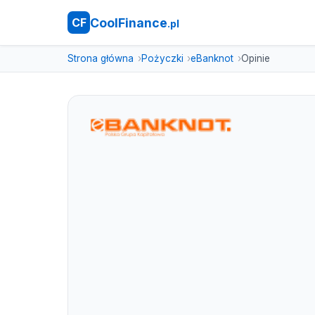
CoolFinance
CF
.pl
Strona główna
Pożyczki
eBanknot
Opinie