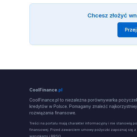
Chcesz złożyć wn
Prze
CoolFinance
.pl
CoolFinance.pl to niezależna porównywarka pożyczek
kredytów w Polsce. Pomagamy znaleźć najkorzystniej
rozwiązania finansowe.
Treści na portalu mają charakter informacyjny i nie stanowią p
finansowej. Przed zawarciem umowy pożyczki zapoznaj się z
warunkami i RRSO.