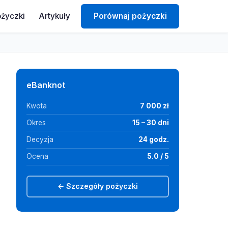
ożyczki
Artykuły
Porównaj pożyczki
eBanknot
Kwota
7 000 zł
Okres
15 – 30 dni
Decyzja
24 godz.
Ocena
5.0 / 5
← Szczegóły pożyczki