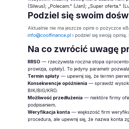
(Silwus); „Polecam." (Jan); „Super oferta." (L
Podziel się swoim doś
Aktualnie nie ma jeszcze opinii o pożyczce eBa
info@coolfinance.pl
i podziel się swoją opini
Na co zwrócić uwagę p
RRSO
— rzeczywista roczna stopa oprocentow
prowizja, opłaty). To jedyny parametr pozwal
Termin spłaty
— upewnij się, że termin pierws
Konsekwencje opóźnienia
— sprawdź wysokoś
BIK/BIG/KRD.
Możliwość przedłużenia
— niektóre firmy ofe
podpisaniem.
Weryfikacja konta
— większość firm weryfiku
procedura, ale upewnij się, że nazwa konta z