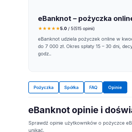
eBanknot – pożyczka onlin
★
★
★
★
★
5.0
/ 5
(
515
opinii)
eBanknot udziela pożyczek online w kwoc
do 7 000 zł. Okres spłaty 15 – 30 dni, dec
godz..
Pożyczka
Spółka
FAQ
Opinie
eBanknot opinie i dośw
Sprawdź opinie użytkowników o pożyczce eBa
unikać.