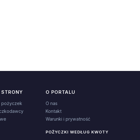
 STRONY
O PORTALU
 pożyczek
O nas
czkodawcy
Kontakt
owe
Warunki i prywatność
POŻYCZKI WEDŁUG KWOTY