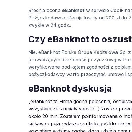
Średnia ocena
eBanknot
w serwisie CoolFina
Pożyczkodawca oferuje kwoty od 200 zł do 7 
zwykle w 24 godz..
Czy eBanknot to oszus
Nie. eBanknot Polska Grupa Kapitałowa Sp. 
prowadzącym działalność pożyczkową w Pols
weryfikowane pod kątem zgodności z polskim 
pożyczkodawcy warto przeczytać umowę i sp
eBanknot dyskusja
„eBanknot to Firma godna polecenia, osobiści
wszystkim zrozumiały sposób :) została przed
około 20 min. Zostałam poinformowana o możl
ciekawa opcja zwłaszcza dla kogoś kto nie j
wszystkim widzimy osobę która udziela nam po