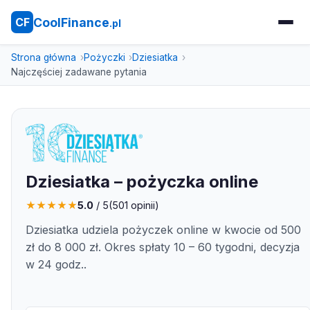
CoolFinance
CF
.pl
Strona główna
Pożyczki
Dziesiatka
Najczęściej zadawane pytania
Dziesiatka – pożyczka online
★
★
★
★
★
5.0
/ 5
(
501
opinii)
Dziesiatka udziela pożyczek online w kwocie od 500
zł do 8 000 zł. Okres spłaty 10 – 60 tygodni, decyzja
w 24 godz..