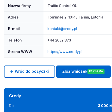
Nazwa firmy
Traffic Control OÜ
Adres
Tornimäe 2, 10143 Tallinn, Estonia
E-mail
kontakt@credy.pl
Telefon
+44 2032 873
Strona WWW
https://www.credy.pl
← Wróć do pożyczki
Złóż wniosek
REKLAMA
Credy
Do
3 000 z