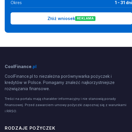
Okres
1 - 31 dn
Złóż wniosek
REKLAMA
CoolFinance
.pl
CoolFinance.pl to niezależna porównywarka pożyczek i
kredytów w Polsce. Pomagamy znaleźć najkorzystniejsze
rozwiązania finansowe.
Treści na portalu mają charakter informacyjny i nie stanowią porady
finansowej. Przed zawarciem umowy pożyczki zapoznaj się z warunkami
i RRSO.
RODZAJE POŻYCZEK