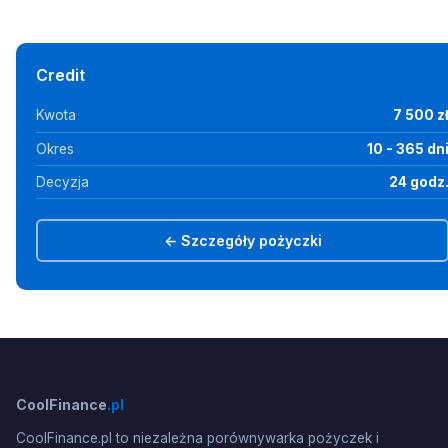
Credit
Kwota
7 500 z
Okres
10 - 365 dn
Decyzja
24 godz
← Szczegóły pożyczki
CoolFinance
.pl
CoolFinance.pl to niezależna porównywarka pożyczek i