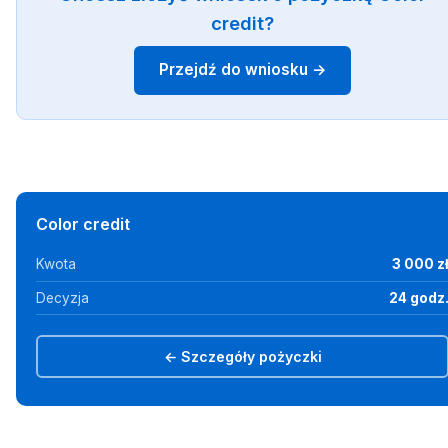
credit?
Przejdź do wniosku →
Color credit
Kwota
3 000 z
Decyzja
24 godz
← Szczegóły pożyczki