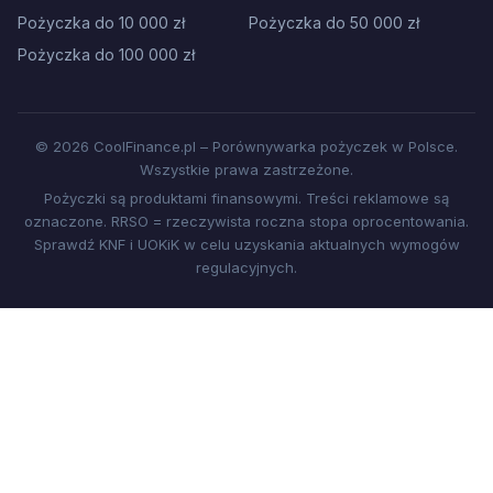
Pożyczka do 10 000 zł
Pożyczka do 50 000 zł
Pożyczka do 100 000 zł
© 2026 CoolFinance.pl – Porównywarka pożyczek w Polsce.
Wszystkie prawa zastrzeżone.
Pożyczki są produktami finansowymi. Treści reklamowe są
oznaczone. RRSO = rzeczywista roczna stopa oprocentowania.
Sprawdź KNF i UOKiK w celu uzyskania aktualnych wymogów
regulacyjnych.