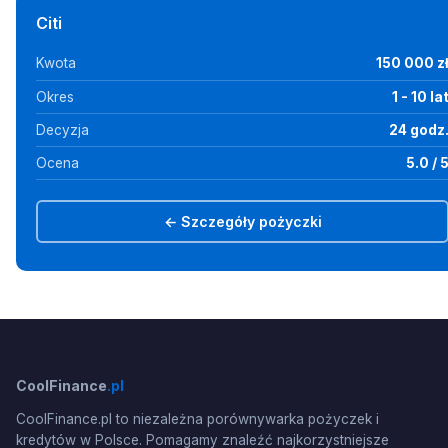
Citi
Kwota
150 000 z
Okres
1 - 10 la
Decyzja
24 godz
Ocena
5.0 / 
← Szczegóły pożyczki
CoolFinance
.pl
CoolFinance.pl to niezależna porównywarka pożyczek i
kredytów w Polsce. Pomagamy znaleźć najkorzystniejsze