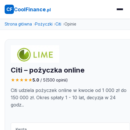
CoolFinance
CF
.pl
Strona główna
Pożyczki
Citi
Opinie
Citi – pożyczka online
★
★
★
★
★
5.0
/ 5
(
500
opinii)
Citi udziela pożyczek online w kwocie od 1 000 zł do
150 000 zł. Okres spłaty 1 - 10 lat, decyzja w 24
godz..
Kwota