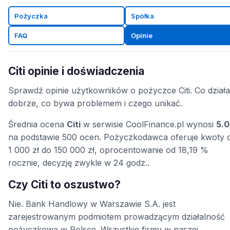
Pożyczka
Spółka
FAQ
Opinie
Citi opinie i doświadczenia
Sprawdź opinie użytkowników o pożyczce Citi. Co działa
dobrze, co bywa problemem i czego unikać.
Średnia ocena
Citi
w serwisie CoolFinance.pl wynosi
5.0
na podstawie 500 ocen. Pożyczkodawca oferuje kwoty 
1 000 zł do 150 000 zł, oprocentowanie od 18,19 %
rocznie, decyzję zwykle w 24 godz..
Czy Citi to oszustwo?
Nie. Bank Handlowy w Warszawie S.A. jest
zarejestrowanym podmiotem prowadzącym działalność
pożyczkową w Polsce. Wszystkie firmy w naszej