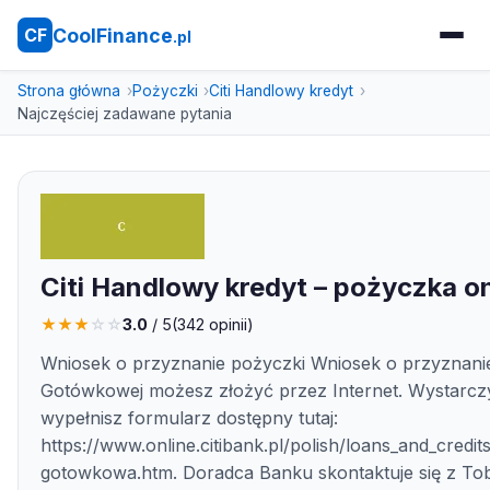
CoolFinance
CF
.pl
Strona główna
Pożyczki
Citi Handlowy kredyt
Najczęściej zadawane pytania
Citi Handlowy kredyt – pożyczka on
★
★
★
☆
☆
3.0
/ 5
(
342
opinii)
Wniosek o przyznanie pożyczki Wniosek o przyznani
Gotówkowej możesz złożyć przez Internet. Wystarcz
wypełnisz formularz dostępny tutaj:
https://www.online.citibank.pl/polish/loans_and_credi
gotowkowa.htm. Doradca Banku skontaktuje się z To