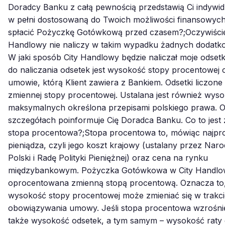
Doradcy Banku z całą pewnością przedstawią Ci indywid
w pełni dostosowaną do Twoich możliwości finansowyc
spłacić Pożyczkę Gotówkową przed czasem?;Oczywiście
Handlowy nie naliczy w takim wypadku żadnych dodatko
W jaki sposób City Handlowy będzie naliczał moje odset
do naliczania odsetek jest wysokość stopy procentowej 
umowie, którą Klient zawiera z Bankiem. Odsetki liczone
zmiennej stopy procentowej. Ustalana jest również wys
maksymalnych określona przepisami polskiego prawa. O
szczegółach poinformuje Cię Doradca Banku. Co to jest
stopa procentowa?;Stopa procentowa to, mówiąc najpro
pieniądza, czyli jego koszt krajowy (ustalany przez Na
Polski i Radę Polityki Pieniężnej) oraz cena na rynku
międzybankowym. Pożyczka Gotówkowa w City Handlo
oprocentowana zmienną stopą procentową. Oznacza to
wysokość stopy procentowej może zmieniać się w trakci
obowiązywania umowy. Jeśli stopa procentowa wzrośni
także wysokość odsetek, a tym samym – wysokość raty 