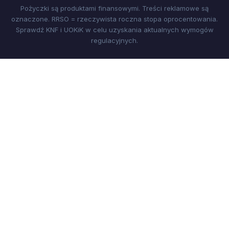
Pożyczki są produktami finansowymi. Treści reklamowe są
oznaczone. RRSO = rzeczywista roczna stopa oprocentowania.
Sprawdź KNF i UOKiK w celu uzyskania aktualnych wymogów
regulacyjnych.