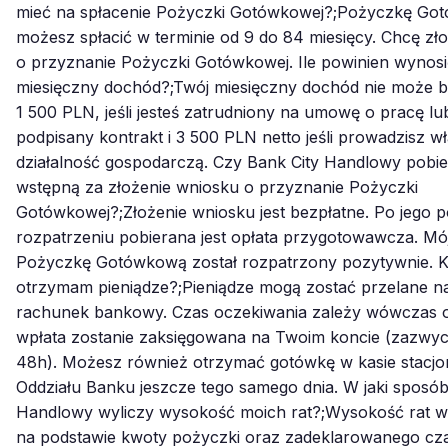
mieć na spłacenie Pożyczki Gotówkowej?;Pożyczkę Go
możesz spłacić w terminie od 9 do 84 miesięcy. Chcę zł
o przyznanie Pożyczki Gotówkowej. Ile powinien wynosi
miesięczny dochód?;Twój miesięczny dochód nie może b
1 500 PLN, jeśli jesteś zatrudniony na umowę o pracę l
podpisany kontrakt i 3 500 PLN netto jeśli prowadzisz w
działalność gospodarczą. Czy Bank City Handlowy pobie
wstępną za złożenie wniosku o przyznanie Pożyczki
Gotówkowej?;Złożenie wniosku jest bezpłatne. Po jego
rozpatrzeniu pobierana jest opłata przygotowawcza. Mó
Pożyczkę Gotówkową został rozpatrzony pozytywnie. K
otrzymam pieniądze?;Pieniądze mogą zostać przelane n
rachunek bankowy. Czas oczekiwania zależy wówczas o
wpłata zostanie zaksięgowana na Twoim koncie (zazwycza
48h). Możesz również otrzymać gotówkę w kasie stacj
Oddziału Banku jeszcze tego samego dnia. W jaki sposób
Handlowy wyliczy wysokość moich rat?;Wysokość rat wy
na podstawie kwoty pożyczki oraz zadeklarowanego czasu