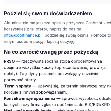
Podziel się swoim doświadczeniem
Aktualnie nie ma jeszcze opinii o pożyczce Cashmat. Jeśl
korzystałeś z tej oferty, napisz do nas na
info@coolfinance.pl
i podziel się swoją opinią. Pomoże t
innym osobom podjąć lepszą decyzję.
Na co zwrócić uwagę przed pożyczką
RRSO
— rzeczywista roczna stopa oprocentowania
obejmuje wszystkie koszty (oprocentowanie, prowizja,
opłaty). To jedyny parametr pozwalający uczciwie
porównać oferty.
Termin spłaty
— upewnij się, że termin pierwszej raty ni
koliduje z innymi zobowiązaniami.
Konsekwencje opóźnienia
— sprawdź wysokość odset
karnych i czy firma zgłasza opóźnienia do BIK/BIG/KRD.
Możliwość przedłużenia
— niektóre firmy oferują