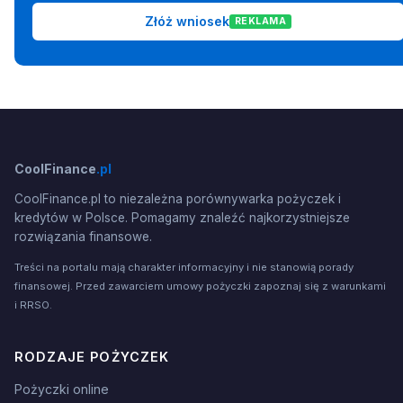
Złóż wniosek
REKLAMA
CoolFinance
.pl
CoolFinance.pl to niezależna porównywarka pożyczek i
kredytów w Polsce. Pomagamy znaleźć najkorzystniejsze
rozwiązania finansowe.
Treści na portalu mają charakter informacyjny i nie stanowią porady
finansowej. Przed zawarciem umowy pożyczki zapoznaj się z warunkami
i RRSO.
RODZAJE POŻYCZEK
Pożyczki online