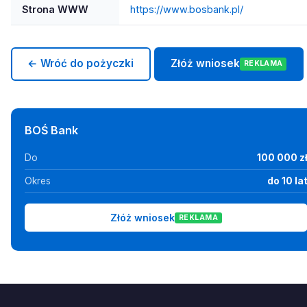
Strona WWW
https://www.bosbank.pl/
← Wróć do pożyczki
Złóż wniosek
REKLAMA
BOŚ Bank
Do
100 000 z
Okres
do 10 la
Złóż wniosek
REKLAMA