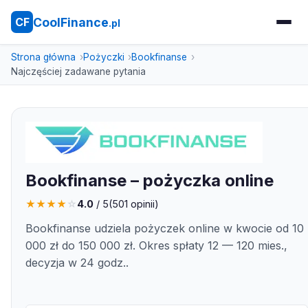
CoolFinance
CF
.pl
Strona główna
Pożyczki
Bookfinanse
Najczęściej zadawane pytania
Bookfinanse – pożyczka online
★
★
★
★
☆
4.0
/ 5
(
501
opinii)
Bookfinanse udziela pożyczek online w kwocie od 10
000 zł do 150 000 zł. Okres spłaty 12 — 120 mies.,
decyzja w 24 godz..